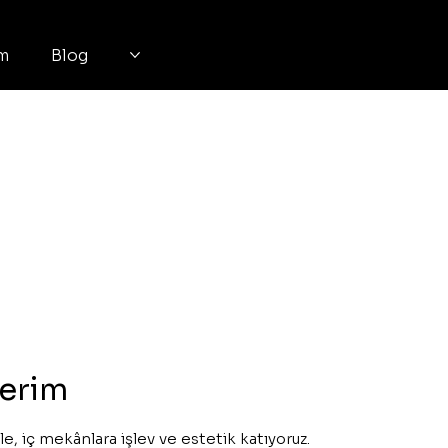
im
Blog
lerim
e, iç mekânlara işlev ve estetik katıyoruz.